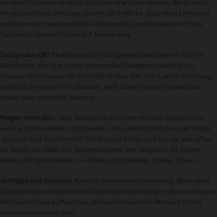
Handvoll Klassiker verlässt und dann eine Sorte nimmst, die du noch
nie probiert hast. Im Laden landen oft S-Märke, dazu etwas Marabou
und dann noch was komplett Unbekanntes, zum Beispiel ein Stück
Salzlakritz, das nicht jeder auf Anhieb mag.
Salzig oder süß?
Skandinavische Süßigkeiten sind bekannt für ihre
Bandbreite. Von fast schon schmerzhaft salzigem Lakritz bis zu
Knusper-Schokolade mit Karamell ist alles drin. Wer Lakritz nicht mag,
sollte bei der Auswahl aufpassen, viele Sorten sehen harmlos aus,
haben aber ordentlich Wumms.
Fragen lohnt sich:
Viele bestellen zum ersten Mal und wissen nicht,
welche Sorten wirklich schmecken. Im Laden kommt dann die Frage:
„Was würdest du nehmen?" Die Antwort hängt vom Typ ab. Wer offen
für Neues ist, sollte sich durchprobieren. Wer skeptisch ist, startet
besser mit den Klassikern – Marabou Schokolade, Dumle, Smash.
Verfügbarkeit checken:
Manche Sorten sind schnell weg. Besonders
Saisonartikel oder bestimmte Geschmacksrichtungen, die nur ein paar
Wochen im Jahr auftauchen, können im nächsten Moment schon
wieder ausverkauft sein.