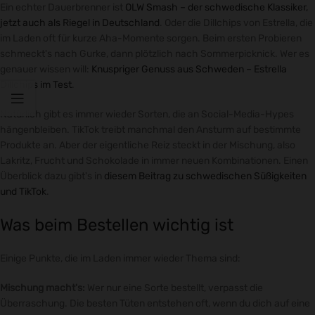
Ein echter Dauerbrenner ist
OLW Smash – der schwedische Klassiker,
jetzt auch als Riegel in Deutschland
. Oder die Dillchips von Estrella, die
im Laden oft für kurze Aha-Momente sorgen. Beim ersten Probieren
schmeckt's nach Gurke, dann plötzlich nach Sommerpicknick. Wer es
genauer wissen will:
Knuspriger Genuss aus Schweden – Estrella
Dillchips im Test
.
Natürlich gibt es immer wieder Sorten, die an Social-Media-Hypes
hängenbleiben. TikTok treibt manchmal den Ansturm auf bestimmte
Produkte an. Aber der eigentliche Reiz steckt in der Mischung, also
Lakritz, Frucht und Schokolade in immer neuen Kombinationen. Einen
Überblick dazu gibt's in
diesem Beitrag zu schwedischen Süßigkeiten
und TikTok
.
Was beim Bestellen wichtig ist
Einige Punkte, die im Laden immer wieder Thema sind:
Mischung macht's:
Wer nur eine Sorte bestellt, verpasst die
Überraschung. Die besten Tüten entstehen oft, wenn du dich auf eine