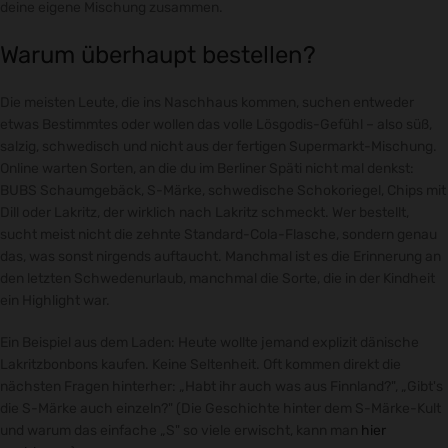
deine eigene Mischung zusammen.
Warum überhaupt bestellen?
Die meisten Leute, die ins Naschhaus kommen, suchen entweder
etwas Bestimmtes oder wollen das volle Lösgodis-Gefühl – also süß,
salzig, schwedisch und nicht aus der fertigen Supermarkt-Mischung.
Online warten Sorten, an die du im Berliner Späti nicht mal denkst:
BUBS Schaumgebäck, S-Märke, schwedische Schokoriegel, Chips mit
Dill oder Lakritz, der wirklich nach Lakritz schmeckt. Wer bestellt,
sucht meist nicht die zehnte Standard-Cola-Flasche, sondern genau
das, was sonst nirgends auftaucht. Manchmal ist es die Erinnerung an
den letzten Schwedenurlaub, manchmal die Sorte, die in der Kindheit
ein Highlight war.
Ein Beispiel aus dem Laden: Heute wollte jemand explizit dänische
Lakritzbonbons kaufen. Keine Seltenheit. Oft kommen direkt die
nächsten Fragen hinterher: „Habt ihr auch was aus Finnland?", „Gibt's
die S-Märke auch einzeln?" (Die Geschichte hinter dem S-Märke-Kult
und warum das einfache „S" so viele erwischt, kann man
hier