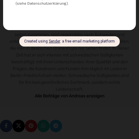
Über Andreas
Andreas steckt hinter dem Naschhaus - und hinter jedem
Produkt im Sortiment. Seit über 9 Jahren stellt er die Auswahl
selbst zusammen, reist regelmäßig nach Schweden und
entdeckt dort neue Highlights, Klassiker und Besonderheiten,
die man in deutschen Onlineshops nur selten findet. In dieser
Zeit hat er sich intensiv mit schwedischen Süßigkeiten
beschäftigt, mit ihren Unterschieden, ihrer Qualität und den
Fragen, die Kundinnen und Kunden ihm täglich im Laden in
Berlin-Friedrichshain stellen. Schwedische Süßigkeiten sind
für ihn kein gewöhnliches Sortiment, sondern echte
Leidenschaft.
Alle Beiträge von Andreas anzeigen