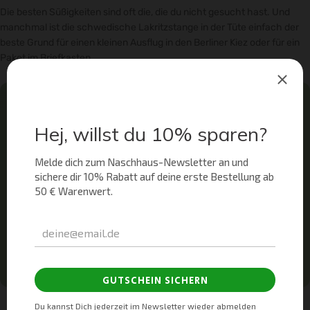
Die besten Süßigkeiten sind oft die, die du nicht gesucht hast. Und
manchmal ist die schwedische Lakritzstange in der Tüte einfach der
beste Grund für einen kleinen Ausflug in den Berliner Kiez oder für ein
Paket im Briefkasten.
🇸🇪 Naschhaus.de - Dein Schwedenshop
Lust auf mehr Süßes?
Wenn du nach dem Lesen Appetit bekommen hast,
stöbere durch unser Sortiment an schwedischen
Süßigkeiten. Hier findest du alles von Lakritz bis
Schokolade und kannst bequem von zu Hause bestellen.
SKANDINAVISCHE SCHOKOLADE ENTDECKEN
SCHWEDEN-KLASSIKER ENTDECKEN