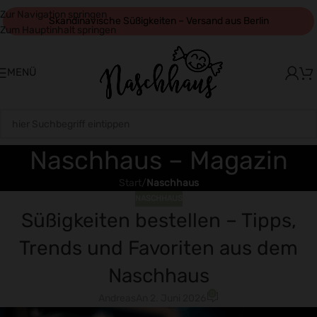
Zur Navigation springen
Skandinavische Süßigkeiten – Versand aus Berlin
Zum Hauptinhalt springen
Seit 9 Jahren in Berlin zuhause
SICHER EINKAUFEN
MENÜ
Naschhaus – Magazin
Start
/
Naschhaus
NASCHHAUS
Süßigkeiten bestellen – Tipps,
Trends und Favoriten aus dem
Naschhaus
0
Andreas
An 2. Juni 2026