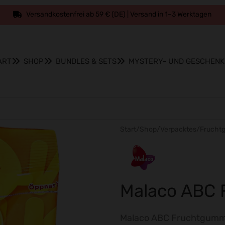
Skandinavische Süßigkeiten – Versand aus Berlin
Seit 9 Jahren in Berlin zuhause
SICHER EINKAUFEN
ART
SHOP
BUNDLES & SETS
MYSTERY- UND GESCHEN
Start
/
Shop
/
Verpacktes
/
Frucht
Malaco ABC 
Malaco ABC Fruchtgummis