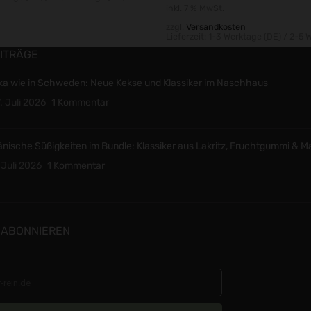
inkl. 7 % MwSt.
zzgl.
Versandkosten
Lieferzeit:
1-3 Werktage (DE) / 2-5 
ITRÄGE
ka wie in Schweden: Neue Kekse und Klassiker im Naschhaus
. Juli 2026
1 Kommentar
nische Süßigkeiten im Bundle: Klassiker aus Lakritz, Fruchtgummi & M
 Juli 2026
1 Kommentar
 ABONNIEREN