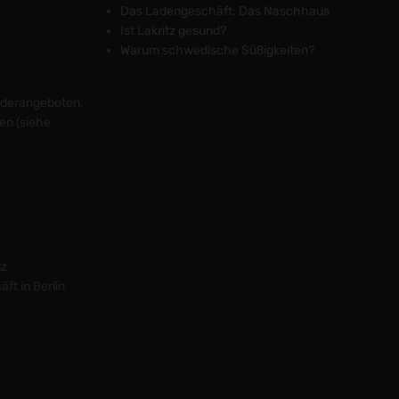
Das Ladengeschäft: Das Naschhaus
Lisa vom Naschhaus
Ist Lakritz gesund?
KI-Assistentin
Warum schwedische Süßigkeiten?
onderangeboten,
en (siehe
tz
ft in Berlin