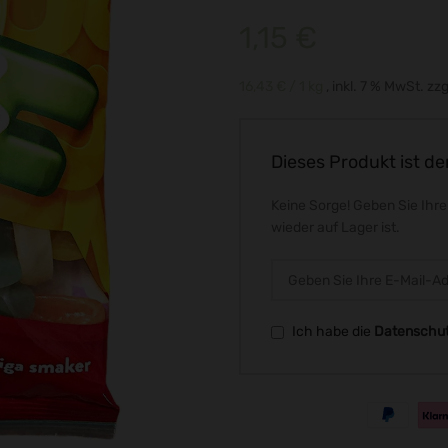
1,15
€
16,43
€
/ 1
kg
inkl. 7 % MwSt.
zzg
Dieses Produkt ist de
Keine Sorge! Geben Sie Ihre
wieder auf Lager ist.
Ich habe die
Datenschut