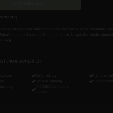
e zwei bis vier Wochen Informationen zu unseren neusten Produkten, S
Rabattaktionen. Du kannst Dich jederzeit im Newsletter wieder abmeld
lärung
).
ISTUNG & SICHERHEIT
erzeiten
Datenschutz
Käuferschu
lin
Sichere Zahlung
Ladengeschä
Beratung
+100.000 zufriedene
Kunden