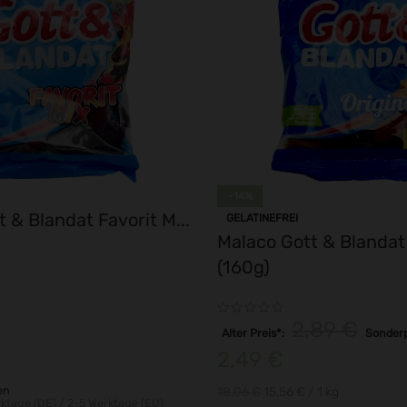
-14%
 & Blandat Favorit M...
GELATINEFREI
Malaco Gott & Blandat 
(160g)
2,89
€
Alter Preis*:
Sonderp
2,49
€
en
18,06
€
15,56
€
/ 1
kg
ktage (DE) / 2-5 Werktage (EU)