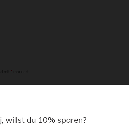
*
nd mit
markiert