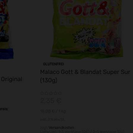
GLUTENFREI
Malaco Gott & Blandat Super Sur
Original
(130g)
2,35
€
reis:
18,08
€
/ 1
kg
inkl. 7 % MwSt.
zzgl.
Versandkosten
Lieferzeit:
1-3 Werktage (DE) / 2-5 Werktage (EU)