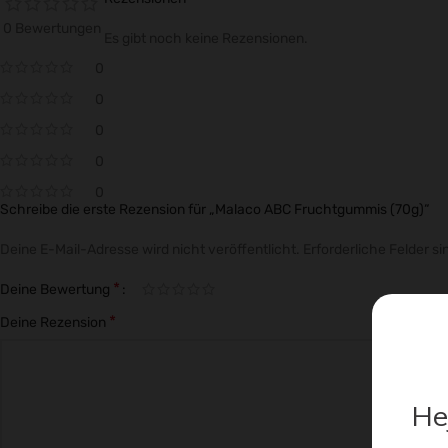
0 Bewertungen
Es gibt noch keine Rezensionen.
0
0
0
0
0
Schreibe die erste Rezension für „Malaco ABC Fruchtgummis (70g)“
Deine E-Mail-Adresse wird nicht veröffentlicht.
Erforderliche Felder si
*
Deine Bewertung
*
Deine Rezension